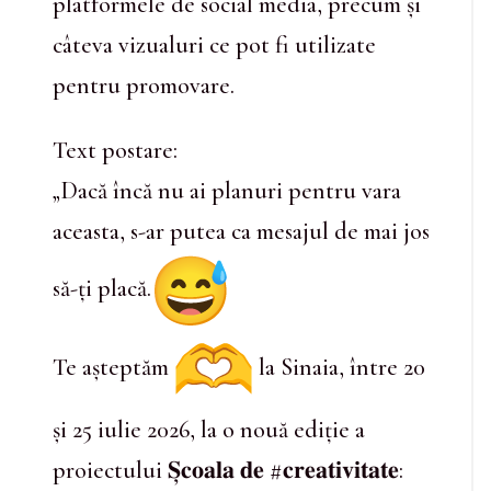
platformele de social media, precum și
câteva vizualuri ce pot fi utilizate
pentru promovare.
Text postare:
„Dacă încă nu ai planuri pentru vara
aceasta, s-ar putea ca mesajul de mai jos
să-ți placă.
Te așteptăm
la Sinaia, între 20
și 25 iulie 2026, la o nouă ediție a
proiectului 𝐒̦𝐜𝐨𝐚𝐥𝐚 𝐝𝐞 #𝐜𝐫𝐞𝐚𝐭𝐢𝐯𝐢𝐭𝐚𝐭𝐞: