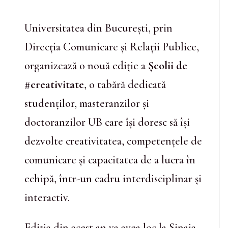
Universitatea din București, prin
Direcția Comunicare și Relații Publice,
organizează o nouă ediție a
Școlii de
#creativitate
, o tabără dedicată
studenților, masteranzilor și
doctoranzilor UB care își doresc să își
dezvolte creativitatea, competențele de
comunicare și capacitatea de a lucra în
echipă, într-un cadru interdisciplinar și
interactiv.
Ediția din acest an va avea loc la Sinaia,