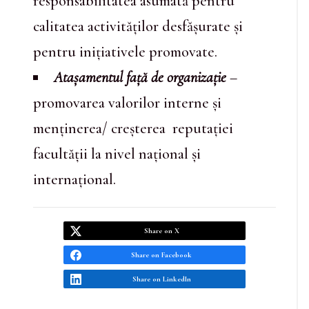
responsabilitatea asumată pentru
calitatea activităților desfășurate și
pentru inițiativele promovate.
Atașamentul față de organizație
–
promovarea valorilor interne și
menținerea/ creșterea reputației
facultății la nivel național și
internațional.
Share on X
Share on Facebook
Share on LinkedIn