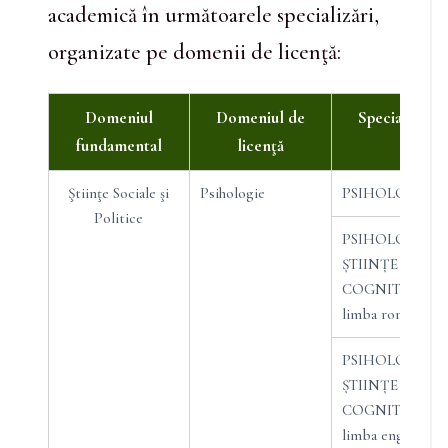
academică în următoarele specializări,
organizate pe domenii de licenţă:
Domeniul
Domeniul de
Specializarea
fundamental
licenţă
Ştiinţe Sociale şi
Psihologie
PSIHOLOGIE
Politice
PSIHOLOGIE-
ȘTIINȚE
COGNITIVE (în
limba română)
PSIHOLOGIE-
ȘTIINȚE
COGNITIVE (în
limba engleză)