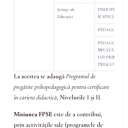
Ştiinţe ale
PSIHOPEDAG
Educaţiei
IE SPECIALĂ
PEDAGOGIE
PEDAGOGIA
ÎNVĂȚĂMÂNT
LUI PRIMAR ȘI
PREȘCOLAR
La acestea se adaugă
Programul de
pregătire psihopedagogică pentru certificare
în cariera didactică
, Nivelurile I și II.
Misiunea FPSE
este de a contribui,
prin activitățile sale (programele de